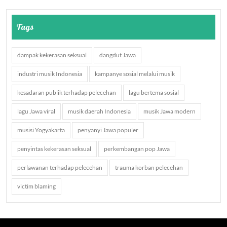
Tags
dampak kekerasan seksual
dangdut Jawa
industri musik Indonesia
kampanye sosial melalui musik
kesadaran publik terhadap pelecehan
lagu bertema sosial
lagu Jawa viral
musik daerah Indonesia
musik Jawa modern
musisi Yogyakarta
penyanyi Jawa populer
penyintas kekerasan seksual
perkembangan pop Jawa
perlawanan terhadap pelecehan
trauma korban pelecehan
victim blaming